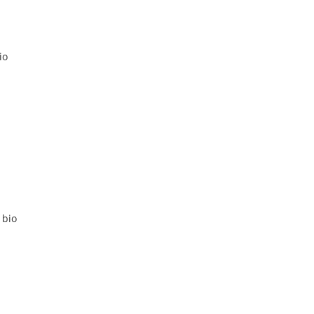
io
 bio