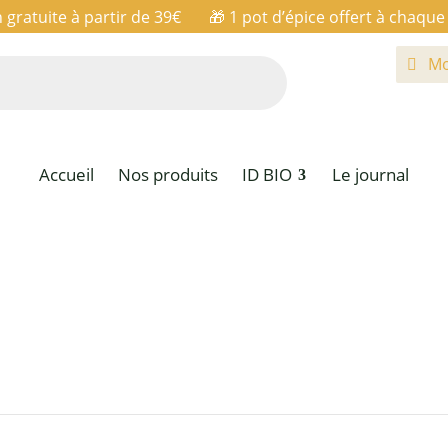
n gratuite à partir de 39€ 🎁
1 pot d’épice offert à chaq
Mo
Accueil
Nos produits
ID BIO
Le journal