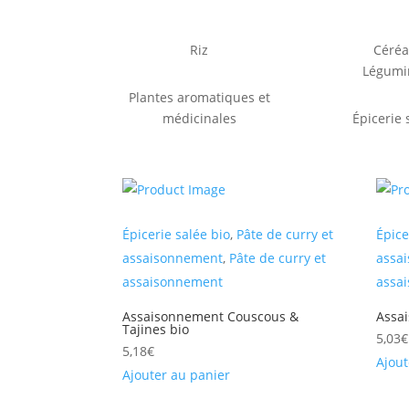
Riz
Céréa
Légumi
Plantes aromatiques et
médicinales
Épicerie 
Épicerie salée bio
,
Pâte de curry et
Épice
assaisonnement
,
Pâte de curry et
assa
assaisonnement
assa
Assaisonnement Couscous &
Assa
Tajines bio
5,03
€
5,18
€
Ajout
Ajouter au panier