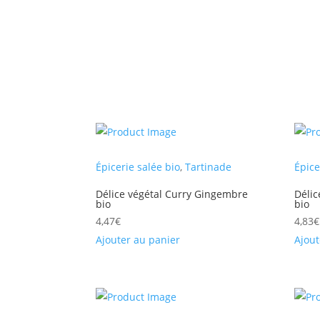
Épicerie salée bio
,
Tartinade
Épice
Délice végétal Curry Gingembre
Délic
bio
bio
4,47
€
4,83
€
Ajouter au panier
Ajout