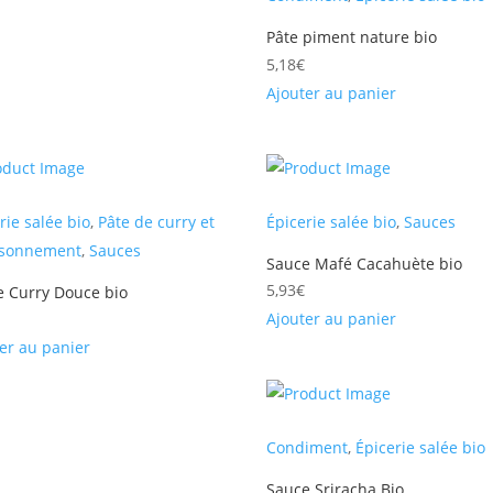
Pâte piment nature bio
5,18
€
Ajouter au panier
rie salée bio
,
Pâte de curry et
Épicerie salée bio
,
Sauces
isonnement
,
Sauces
Sauce Mafé Cacahuète bio
5,93
€
e Curry Douce bio
Ajouter au panier
er au panier
Condiment
,
Épicerie salée bio
Sauce Sriracha Bio