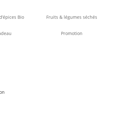
’épices Bio
Fruits & légumes séchés
adeau
Promotion
ron