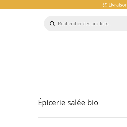
📦 Livraiso
Recherche
de
produits
Épicerie salée bio