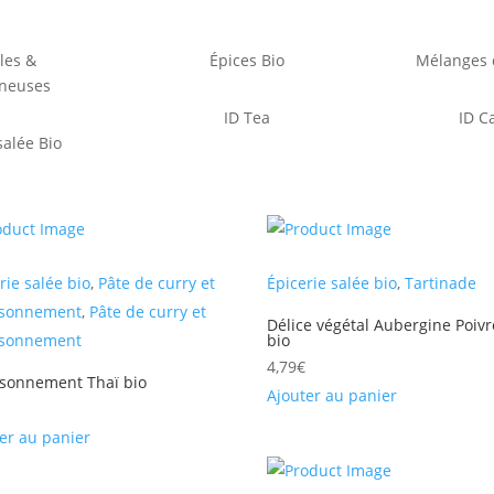
les &
Épices Bio
Mélanges d
neuses
ID Tea
ID C
salée Bio
rie salée bio
,
Pâte de curry et
Épicerie salée bio
,
Tartinade
isonnement
,
Pâte de curry et
Délice végétal Aubergine Poiv
isonnement
bio
4,79
€
isonnement Thaï bio
Ajouter au panier
er au panier