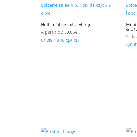
Épicerie salée bio
,
Noix de cajou &
Épice
olive
l'anc
Huile d'olive extra vierge
Mouta
& Ort
À partir de
59,06
€
4,26
€
Choisir une option
Ajout