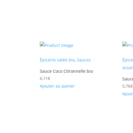
Épicerie salée bio
,
Sauces
Épice
assa
Sauce Coco Citronnelle bio
6,11
€
Sauc
Ajouter au panier
5,76
€
Ajout