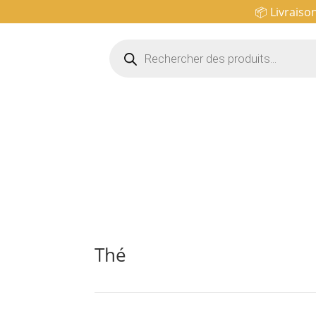
📦 Livraiso
Recherche
de
produits
Thé