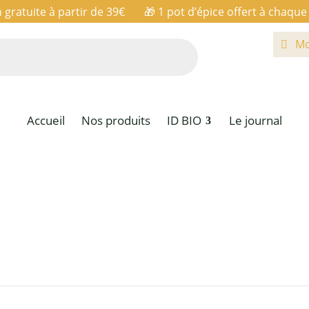
n gratuite à partir de 39€ 🎁
1 pot d’épice offert à chaq
Mo
Accueil
Nos produits
ID BIO
Le journal