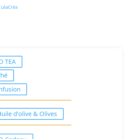
r
LéaCréa
ID TEA
Thé
nfusion
uile d'olive & Olives