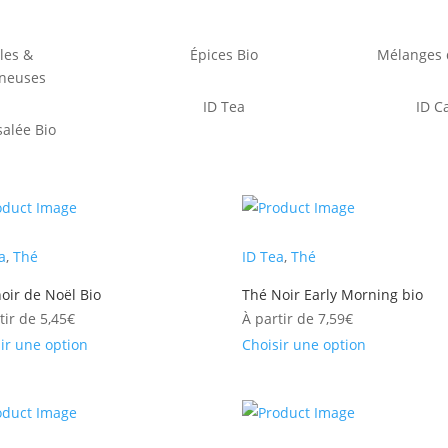
les &
Épices Bio
Mélanges d
neuses
ID Tea
ID C
salée Bio
a
,
Thé
ID Tea
,
Thé
oir de Noël Bio
Thé Noir Early Morning bio
tir de
5,45
€
À partir de
7,59
€
ir une option
Choisir une option