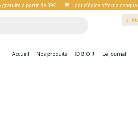
n gratuite à partir de 39€ 🎁
1 pot d’épice offert à chaq
Mo
Accueil
Nos produits
ID BIO
Le journal