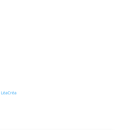
r
LéaCréa