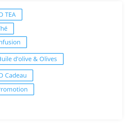
ID TEA
Thé
nfusion
uile d'olive & Olives
ID Cadeau
Promotion