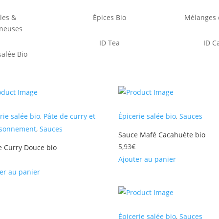
les &
Épices Bio
Mélanges d
neuses
ID Tea
ID C
salée Bio
rie salée bio
,
Pâte de curry et
Épicerie salée bio
,
Sauces
isonnement
,
Sauces
Sauce Mafé Cacahuète bio
5,93
€
e Curry Douce bio
Ajouter au panier
er au panier
Épicerie salée bio
,
Sauces