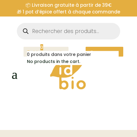
📦 Livraison gratuite à partir de 39€
🎁
1 pot d’épice offert à chaque commande
Recherche
de
produits
0
Mon compte
Espace pro
0
produits dans votre panier
No products in the cart.