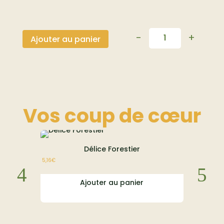
-
+
Ajouter au panier
Quantité
Vos coup de
cœur
Délice Forestier
E
5,16
€
À partir de
23,1
Ajouter au panier