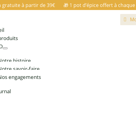
n gratuite à partir de 39€ 🎁
1 pot d’épice offert à chaq
Mo
il
produits
IO
Notre histoire
Notre savoir-faire
Nos engagements
urnal