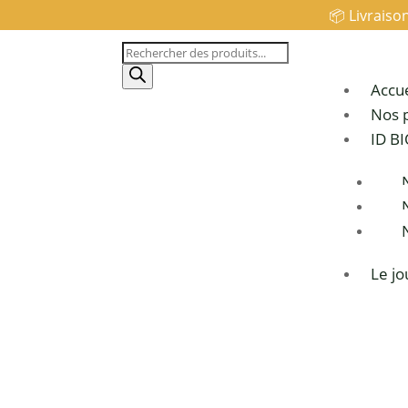
📦 Livraiso
Recherche
de
Accue
produits
Nos 
ID B
Le jo