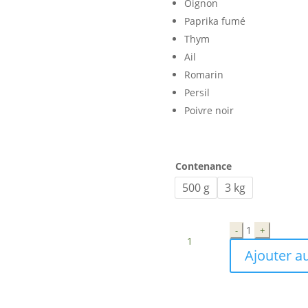
Oignon
Paprika fumé
Thym
Ail
Romarin
Persil
Poivre noir
Contenance
500 g
3 kg
Quantité
1
-
+
Ajouter a