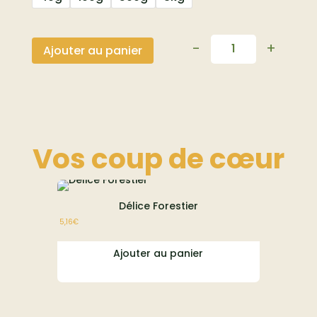
-
+
Ajouter au panier
Quantité
Vos coup de
cœur
Délice Forestier
E
5,16
€
À partir de
23,1
Ajouter au panier