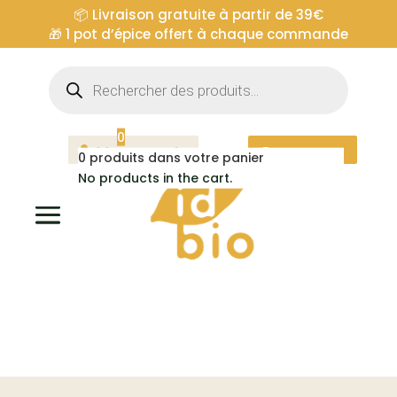
📦 Livraison gratuite à partir de 39€
🎁
1 pot d’épice offert à chaque commande
Recherche
de
produits
0
Mon compte
Espace pro
0
produits dans votre panier
No products in the cart.