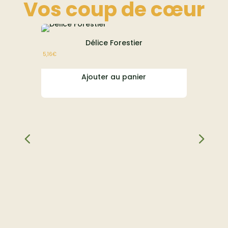
Vos coup de
cœur
Délice Forestier
E
5,16
€
À partir de
23,1
Ajouter au panier