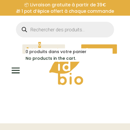
📦 Livraison gratuite à partir de 39€
🎁
1 pot d’épice offert à chaque commande
Recherche
de
produits
0
Mon compte
Espace pro
0
produits dans votre panier
No products in the cart.