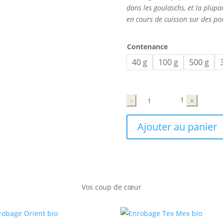
dans les goulaschs, et la plupa
en cours de cuisson sur des po
Contenance
40 g
100 g
500 g
Quantité
1
-
+
Ajouter au panier
Vos coup de
cœur