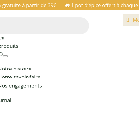
n gratuite à partir de 39€ 🎁
1 pot d’épice offert à chaq
Mo
il
produits
IO
Notre histoire
Notre savoir-faire
Nos engagements
urnal