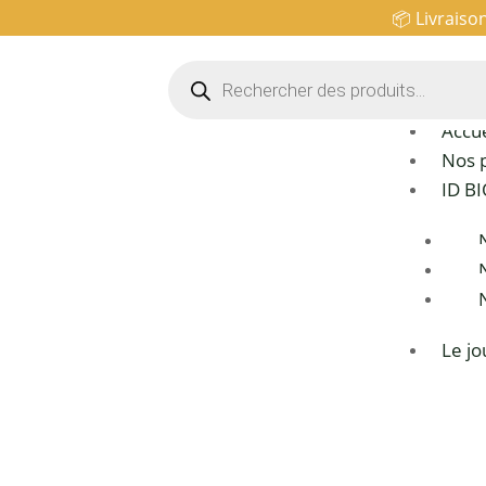
📦 Livraiso
Recherche
de
produits
Accue
Nos 
ID B
Le jo