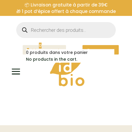
📦 Livraison gratuite à partir de 39€
🎁
1 pot d’épice offert à chaque commande
Recherche
de
produits
0
Mon compte
Espace pro
0
produits dans votre panier
No products in the cart.