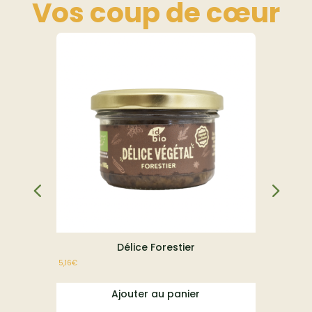
Vos coup de
cœur
E
À partir de
23,1
Délice Forestier
5,16
€
Ajouter au panier