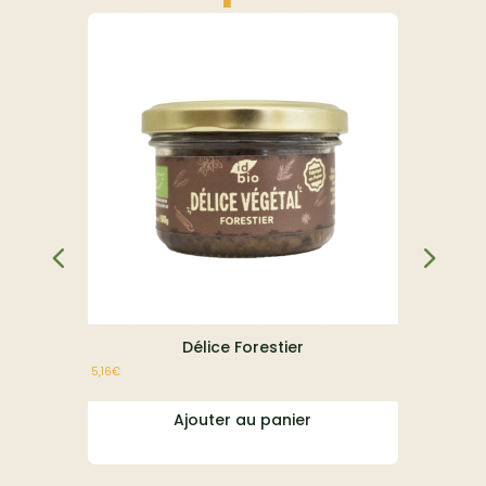
Délice Forestier
E
5,16
€
À partir de
23,1
Ajouter au panier