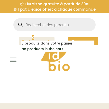
📦 Livraison gratuite à partir de 39€
🎁
1 pot d’épice offert à chaque commande
Recherche
de
produits
0
Mon compte
Espace pro
0
produits dans votre panier
No products in the cart.