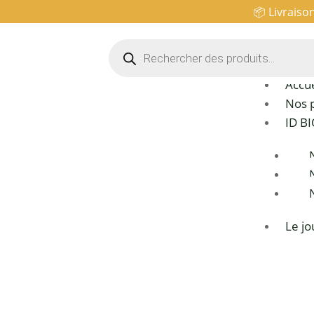
📦 Livraiso
Recherche
de
produits
Accue
Nos 
ID B
Le jo