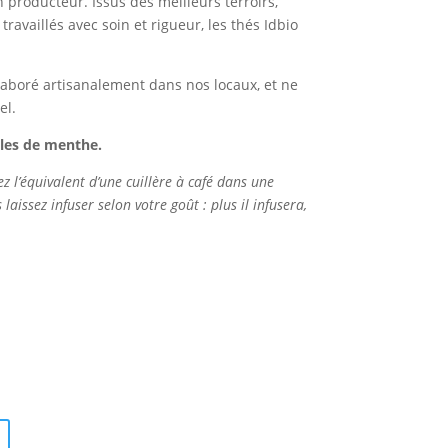
n producteur. Issus des meilleurs terroirs,
ravaillés avec soin et rigueur, les thés Idbio
aboré artisanalement dans nos locaux, et ne
el.
lles de menthe.
ez l’équivalent d’une cuillère à café dans une
 laissez infuser selon votre goût : plus il infusera,