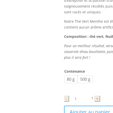
d’exception et la passion d’u
soigneusement récoltés puis t
sont racés et uniques.
Notre Thé Vert Menthe est él
contient aucun arôme artifici
Composition : thé vert, feui
Pour un meilleur résultat, vers
casserole d’eau bouillante, puis
plus il sera fort !
Contenance
80 g
500 g
Quantité
1
-
+
Ajouter au panier