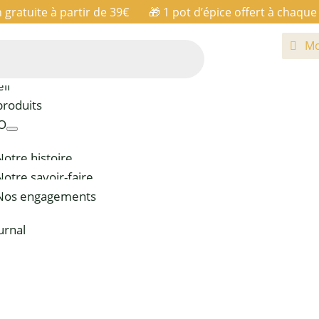
n gratuite à partir de 39€ 🎁
1 pot d’épice offert à chaq
Mo
il
produits
IO
Notre histoire
Notre savoir-faire
Nos engagements
urnal