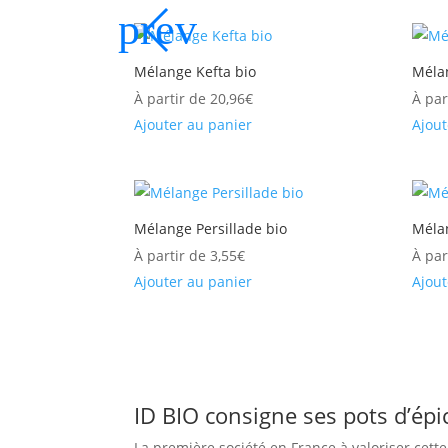
Mélange Kefta bio
Méla
À partir de
20,96
€
À par
Ajouter au panier
Ajout
Mélange Persillade bio
Méla
À partir de
3,55
€
À par
Ajouter au panier
Ajout
ID BIO consigne ses pots d’épi
La première société en France à valoriser cet