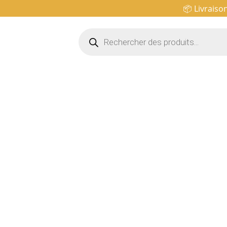
📦 Livraiso
Recherche
de
produits