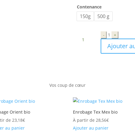
Contenance
150g
500 g
Quantité
1
-
+
Ajouter a
Vos coup de
cœur
bage Orient bio
Enrobage Tex Mex bio
tir de
23,18
€
À partir de
28,56
€
er au panier
Ajouter au panier