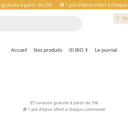
n gratuite à partir de 39€ 🎁
1 pot d’épice offert à chaq
Mo
Accueil
Nos produits
ID BIO
Le journal
📦 Livraison gratuite à partir de 39€
🎁
1 pot d’épice offert à chaque commande