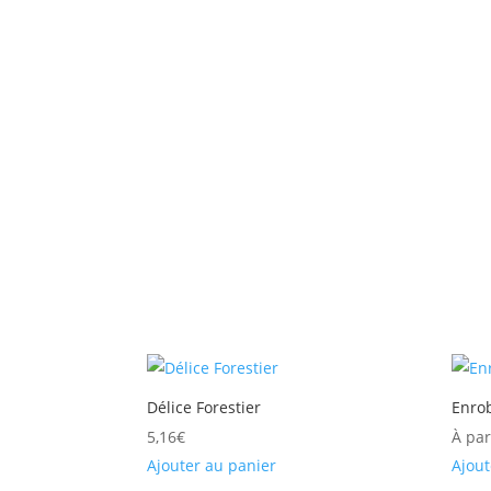
Délice Forestier
Enro
5,16
€
À par
Ajouter au panier
Ajout