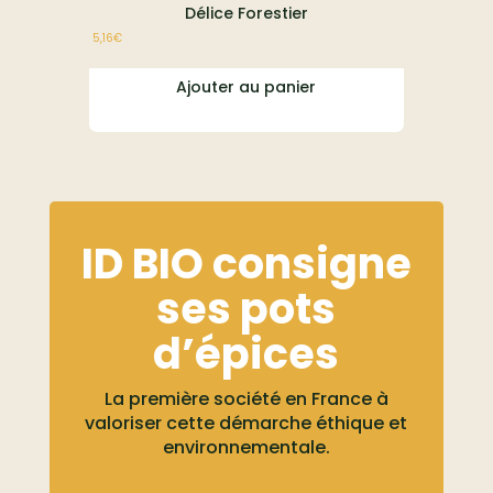
Délice Forestier
E
5,16
€
À partir de
23,1
Ajouter au panier
ID BIO consigne
ses pots
d’épices
La première société en France à
valoriser cette démarche éthique et
environnementale.