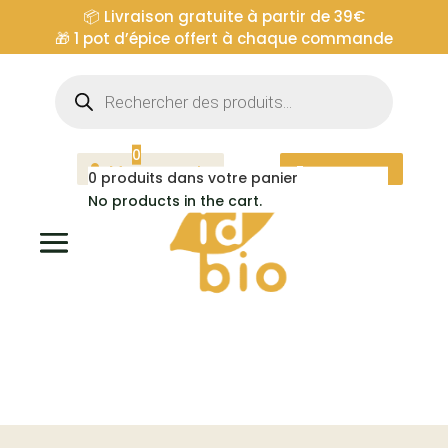
📦 Livraison gratuite à partir de 39€
🎁
1 pot d’épice offert à chaque commande
Recherche
de
produits
0
Mon compte
Espace pro
0
produits dans votre panier
No products in the cart.