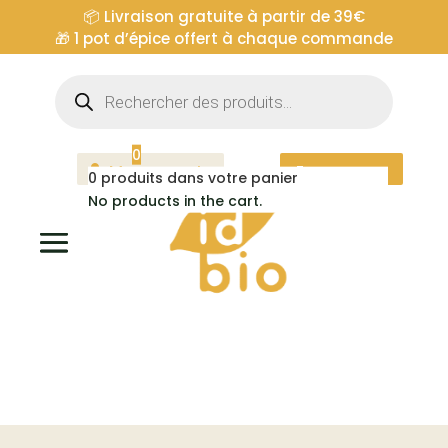
📦 Livraison gratuite à partir de 39€
🎁
1 pot d’épice offert à chaque commande
Recherche
de
produits
0
Mon compte
Espace pro
0
produits dans votre panier
No products in the cart.