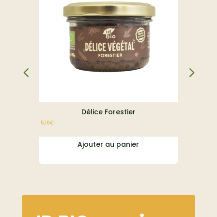
Délice Forestier
E
5,16
€
À partir de
23,1
Ajouter au panier