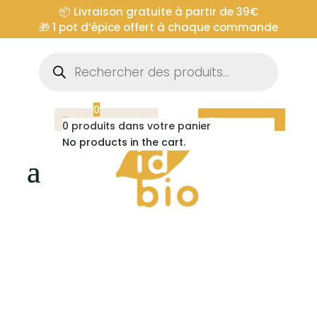
📦 Livraison gratuite à partir de 39€
🎁
1 pot d’épice offert à chaque commande
Recherche
de
produits
0
Mon compte
Espace pro
0
produits dans votre panier
No products in the cart.