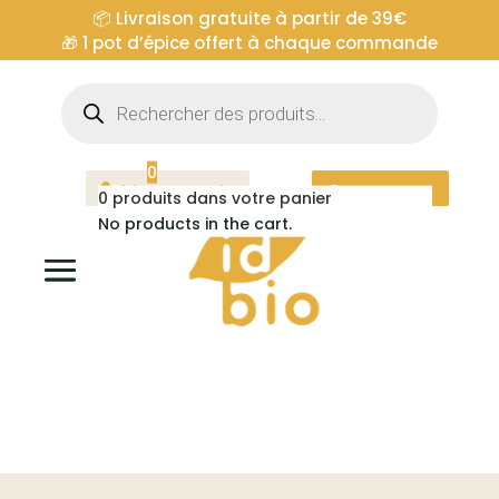
📦 Livraison gratuite à partir de 39€
🎁
1 pot d’épice offert à chaque commande
Recherche
de
produits
0
Mon compte
Espace pro
0
produits dans votre panier
No products in the cart.